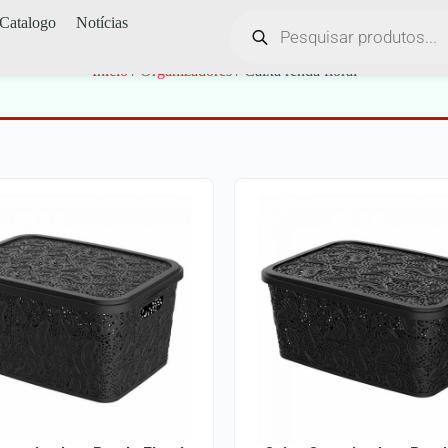
Catalogo
Notícias
Caixa renda floral
Início
/
Organizadores
/ Caixa renda floral