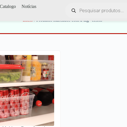
Catalogo
Notícias
cesrto
Início
/ Produtos marcados com a tag “cesrto”