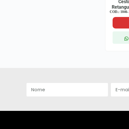
Cest
Retangu
COD.: 1046-