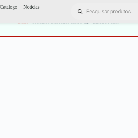
Catalogo
Notícias
Lixeira Pedal
Início
/ Produtos marcados com a tag “Lixeira Pedal”