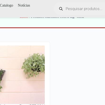
Catalogo
Notícias
meia
Início
/ Produtos marcados com a tag “meia”