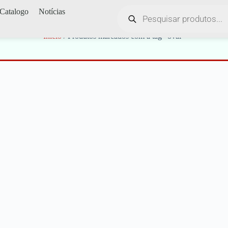
Catalogo
Notícias
oval
Início
/ Produtos marcados com a tag “oval”