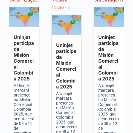
Cozinha
Uninjet
Uninjet
participa
participa
Uninjet
da
da
participa
Misión
Misión
da
Comerci
Comerci
Misión
al
al
Comerci
Colombi
Colombi
al
a 2025
a 2025
Colombi
A Uninjet
A Uninjet
a 2025
marcará
marcará
A Uninjet
presença
presença
marcará
na Misión
na Misión
presença
Comercial
Comercial
na Misión
Colombia
Colombia
Comercial
2025, que
2025, que
Colombia
acontecerá
acontecerá
2025, que
de 08 a 12
de 08 a 12
acontecerá
de
de
de 08 a 12