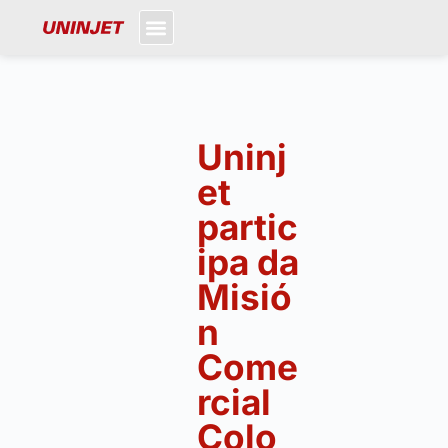
Uninj
et
partic
ipa da
Misió
n
Come
rcial
Colo