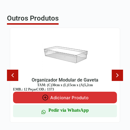
Outros Produtos
ular de Gaveta
Organizador Modular d
)15cm x (A)5,2cm
TAM: (C)30cm x (L)7,5cm x 
EMB.: 12 Peças
COD.: 1370
ar Produto
Adicionar Pro
a WhatsApp
Pedir via What