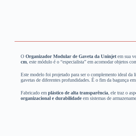
O
Organizador Modular de Gaveta da Uninjet
em sua ve
cm
, este módulo é o “especialista” em acomodar objetos com
Este modelo foi projetado para ser o complemento ideal da l
gavetas de diferentes profundidades. É o fim da bagunça em g
Fabricado em
plástico de alta transparência
, ele traz o a
organizacional e durabilidade
em sistemas de armazenamen