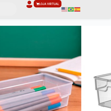
LOJA VIRTUAL
lar de Gaveta
)7,5cm x (A)5,2cm
opileno (PP)