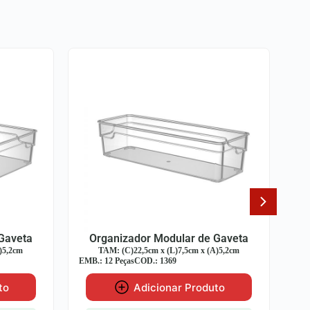
 Gaveta
Organizador Modular de Gaveta
A)5,2cm
TAM: (C)15cm x (L)15cm x (A)5,2cm
EMB.: 12 Peças
COD.: 1371
EMB
to
Adicionar Produto