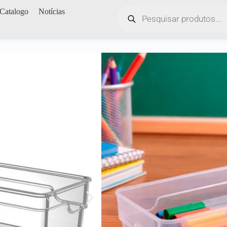
Catalogo
Notícias
Início
/
Lançamentos
Organizador Modu
Especificações Técnicas:
Medidas: (C)22,5cm x (L
Embalagem: 12 Peças
Material: Plástico Polipr
Produto Atóxico
Cores Disponíveis:
Transparente
Código: 1369