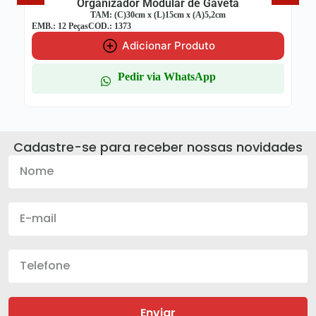
Modular de Gaveta
Organizador Modula
x (L)15cm x (A)5,2cm
TAM: (C)30cm x (L)7,5c
EMB.: 12 Peças
COD.: 1370
ionar Produto
Adicionar 
 via WhatsApp
Pedir via W
Cadastre-se para receber nossas novidades
Enviar