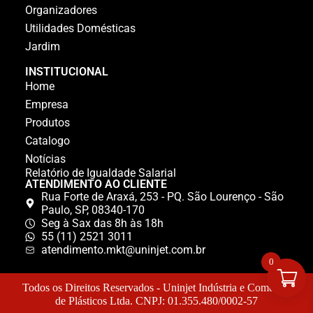
Organizadores
Utilidades Domésticas
Jardim
INSTITUCIONAL
Home
Empresa
Produtos
Catalogo
Notícias
Relatório de Igualdade Salarial
ATENDIMENTO AO CLIENTE
Rua Forte de Araxá, 253 - PQ. São Lourenço - São
Paulo, SP, 08340-170
Seg à Sax das 8h às 18h
55 (11) 2521 3011
atendimento.mkt@uninjet.com.br
0
Todos os Direitos Reservados - Uninjet Indústria e Comércio
de Plásticos Ltda. CNPJ: 01.355.480/0002-57