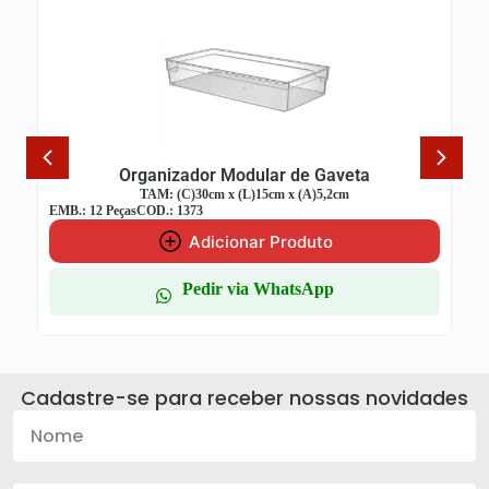
nizador Modular de Gaveta
Organizador
: (C)30cm x (L)15cm x (A)5,2cm
TAM: (C)30cm
.: 1373
EMB.: 12 Peças
COD.: 1370
Adicionar Produto
Adi
Pedir via WhatsApp
Ped
Cadastre-se para receber nossas novidades