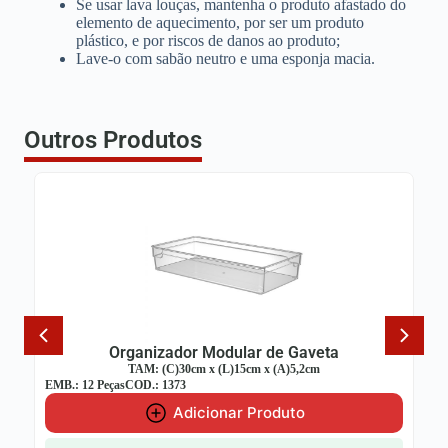
Se usar lava louças, mantenha o produto afastado do
elemento de aquecimento, por ser um produto
plástico, e por riscos de danos ao produto;
Lave-o com sabão neutro e uma esponja macia.
Outros Produtos
Organizador Modular de Gaveta
TAM: (C)30cm x (L)15cm x (A)5,2cm
B.: 12 Peças
COD.: 1373
EMB.: 12 Pe
Adicionar Produto