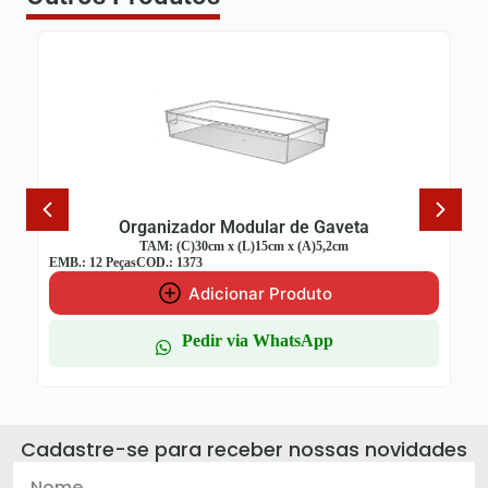
nizador Modular de Gaveta
Organizador
: (C)30cm x (L)15cm x (A)5,2cm
TAM: (C)30cm
.: 1373
EMB.: 12 Peças
COD.: 1370
Adicionar Produto
Adi
Pedir via WhatsApp
Ped
Cadastre-se para receber nossas novidades