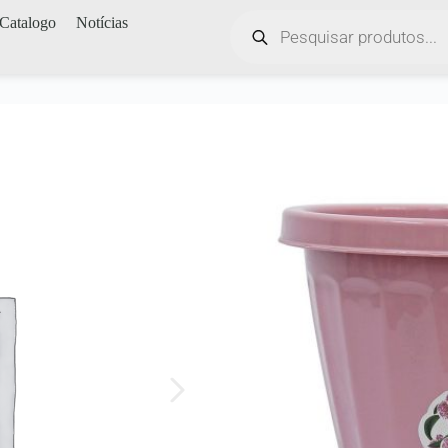
Catalogo
Notícias
Início
/
Jardim
Vaso Cachepot Co
NOVO CONCEITO EM POT
– Anti Dengue (Fique livre de 
– Placa embutida com sistema 
– O prato já está furado e com e
– Pontos de fuga no prato para 
Muitas vezes perdemos aquela 
correta de cuidar. Pensando ni
plantar corretamente sua planta,