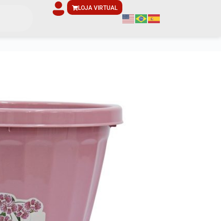
LOJA VIRTUAL
m Prato N22 – Rosa REF 0832
S:
mosquitos);
Take Care;
ncaixe perfeito;
não encharcar a planta.
plantinha que tanto amamos por não sabermos a maneira
sso, trouxemos um passo a passo, simplificado, de como
 flor ou horta.