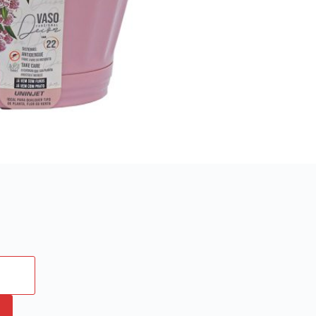
, aliadas aos “Potes Funcionais Decor – Uninjet”, o
 ou horta, bonita, forte e saudável.
antar: https://www.youtube.com/watch?v=ysrI_dBrYm0