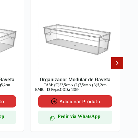
 Gaveta
Organizador Modular de Gaveta
(A)5,2cm
TAM: (C)15cm x (L)15cm x (A)5,2cm
EMB.: 12 Peças
COD.: 1371
EM
uto
Adicionar Produto
App
Pedir via WhatsApp