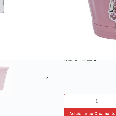
Combinando as práticas corretas
resultado será a sua planta, flor
Acesse o link e saiba como pl
Embalagem c/ 12 peças
Altura: 18,50cm
Diâmetro: 22,00cm
Adicionar ao Orçamento