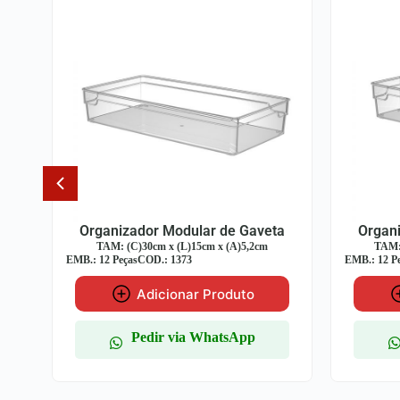
ta
Organizador Modular de Gaveta
Orga
TAM: (C)30cm x (L)7,5cm x (A)5,2cm
TAM:
EMB.: 12 Peças
COD.: 1370
EMB.: 12 
Adicionar Produto
Pedir via WhatsApp