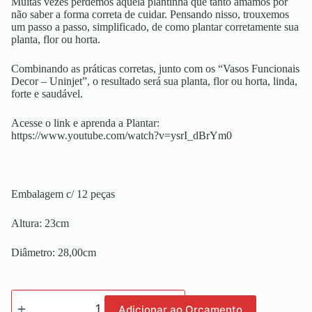
Muitas vezes perdemos aquela plantinha que tanto amamos por
não saber a forma correta de cuidar. Pensando nisso, trouxemos
um passo a passo, simplificado, de como plantar corretamente sua
planta, flor ou horta.
Combinando as práticas corretas, junto com os “Vasos Funcionais
Decor – Uninjet”, o resultado será sua planta, flor ou horta, linda,
forte e saudável.
Acesse o link e aprenda a Plantar:
https://www.youtube.com/watch?v=ysrI_dBrYm0
Embalagem c/ 12 peças
Altura: 23cm
Diâmetro: 28,00cm
Adicionar ao Orçamento