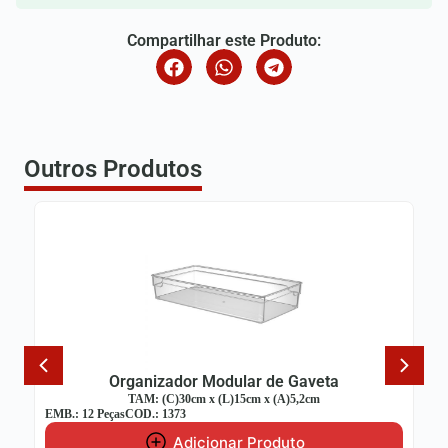
Compartilhar este Produto:
Outros Produtos
Organizador Modular de Gaveta
TAM: (C)30cm x (L)15cm x (A)5,2cm
EMB.: 12 Peças
COD.: 1373
E
Adicionar Produto