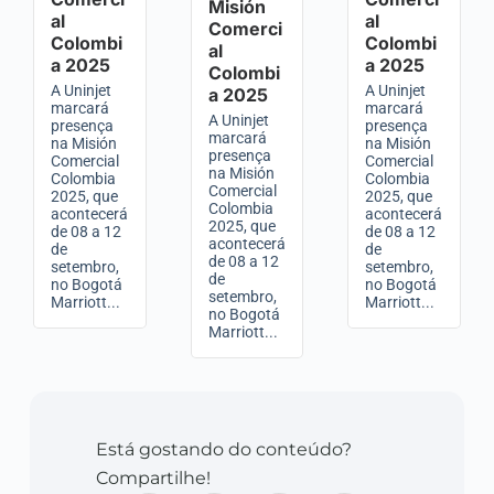
Misión
al
al
Comerci
Colombi
Colombi
al
a 2025
a 2025
Colombi
A Uninjet
A Uninjet
a 2025
marcará
marcará
A Uninjet
presença
presença
marcará
na Misión
na Misión
presença
Comercial
Comercial
na Misión
Colombia
Colombia
Comercial
2025, que
2025, que
Colombia
acontecerá
acontecerá
2025, que
de 08 a 12
de 08 a 12
acontecerá
de
de
de 08 a 12
setembro,
setembro,
de
no Bogotá
no Bogotá
setembro,
Marriott...
Marriott...
no Bogotá
Marriott...
Está gostando do conteúdo?
Compartilhe!