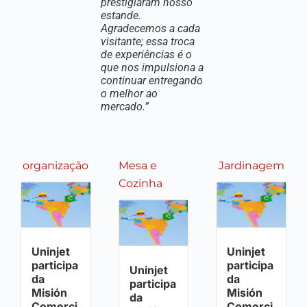
prestigiaram nosso
estande.
Agradecemos a cada
visitante; essa troca
de experiências é o
que nos impulsiona a
continuar entregando
o melhor ao
mercado.”
organização
Jardinagem
Mesa e
Cozinha
Uninjet
Uninjet
participa
participa
Uninjet
da
da
participa
Misión
Misión
da
Comerci
Comerci