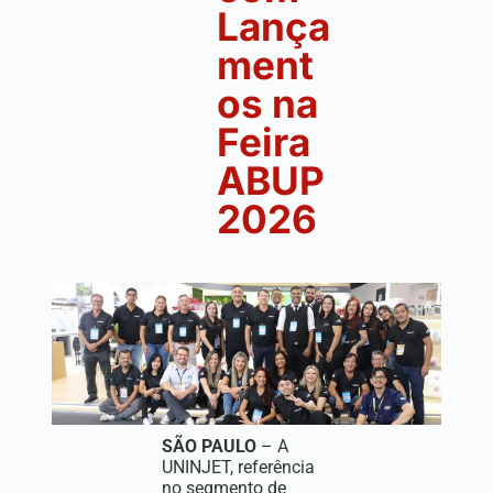
Lança
ment
os na
Feira
ABUP
2026
SÃO PAULO
– A
UNINJET, referência
no segmento de