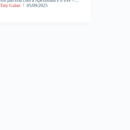
l em parceria com a ApexBrasil e o INP –…
Taty Galan
05/09/2025