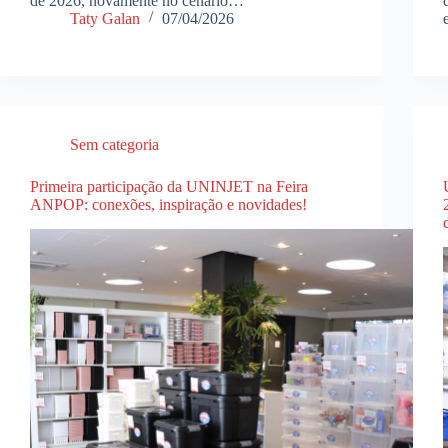
de 2026, novamente no cenário…
Taty Galan
07/04/2026
Sem categoria
Primeira participação da UNINJET na Feira
ANPOP: conexões, inspiração e novidades!